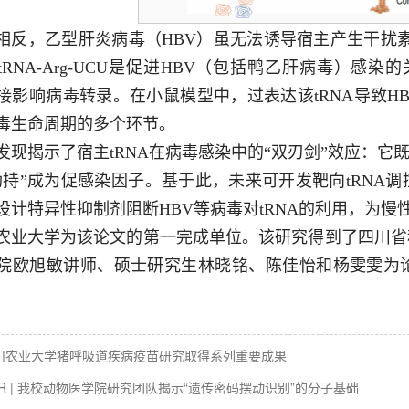
相反，乙型肝炎病毒（HBV）虽无法诱导宿主产生干扰素
tRNA-Arg-UCU是促进HBV（包括鸭乙肝病毒）感染
接影响病毒转录。在小鼠模型中，过表达该tRNA导致HB
毒生命周期的多个环节。
发现揭示了宿主tRNA在病毒感染中的“双刃剑”效应：它
劫持”成为促感染因子。基于此，未来可开发靶向tRNA
设计特异性抑制剂阻断HBV等病毒对tRNA的利用，为
农业大学为该论文的第一完成单位。该研究得到了四川省
院欧旭敏讲师、硕士研究生林晓铭、陈佳怡和杨雯雯为
川农业大学猪呼吸道疾病疫苗研究取得系列重要成果
AR | 我校动物医学院研究团队揭示“遗传密码摆动识别”的分子基础