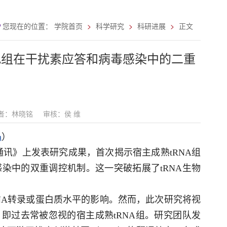
您现在的位置：
学院首页
科学研究
科研进展
正文
NA组在干扰素应答和病毒感染中的二重
者：林晓铭
审核：侯 维
m
）
讯》上发表研究成果，首次揭示宿主成熟tRNA组
毒感染中的双重调控机制。这一突破拓展了tRNA生物
NA转录或蛋白质水平的影响。然而，此次研究将视
即过去常被忽视的宿主成熟tRNA组。研究团队发