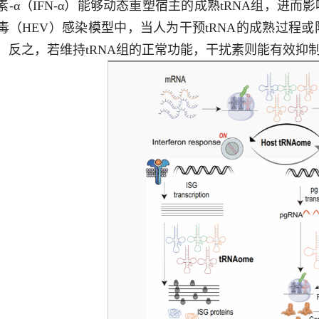
素-α（IFN-α）能够动态重塑宿主的成熟tRNA组，进而
毒（HEV）感染模型中，当人为干预tRNA的成熟过程
；反之，若维持tRNA组的正常功能，干扰素则能有效抑