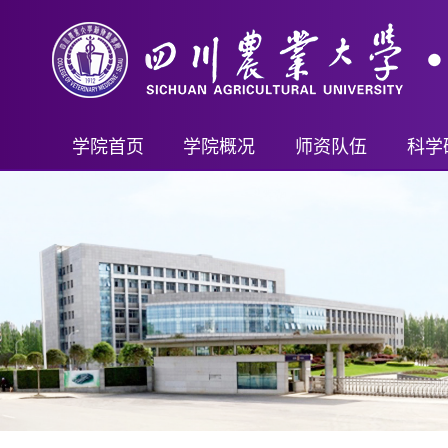
学院首页
学院概况
师资队伍
科学
学院简介
教师名录
科研
现任领导
首席科学家（客座）
科研
机构设置
教授
科技
学院制度
副教授
教学成
讲师及其他
新兽
行政管理
重要人才计划