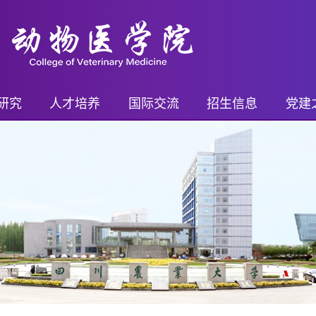
研究
人才培养
国际交流
招生信息
党建
平台
继续教育
国际交流概况
继续教育招生
党务
进展
本科生
国际交流项目
本科生招生
乡村
奖励
研究生
国际交流活动
研究生招生
支部
果奖励
博士后
留学生奖学金
博士后招生
青年先
药证书
外籍教师
教工