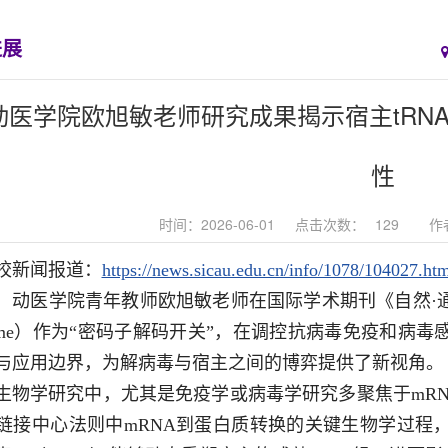
进展
| 动医学院欧旭敏老师研究成果揭示宿主tR
性
时间：2026-06-01
点击次数：
129
作
校新闻报道：
https://news.sicau.edu.cn/info/1078/104027.ht
，动医学院青年教师欧旭敏老师在国际学术期刊《自然·通
Aome）作为“密码子解码开关”，在调控抗病毒免疫和病
与应用边界，为解病毒与宿主之间的博弈提供了新视角。
生物学研究中，尤其是免疫学或病毒学研究多聚焦于mR
链接中心法则中mRNA到蛋白质转换的关键生物学过程，