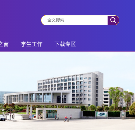
之窗
学生工作
下载专区
动态
有事你就说
学生专区
振兴
班团风采
老师专区
风采
社会实践
锋队
学生管理
之家
研究生活动