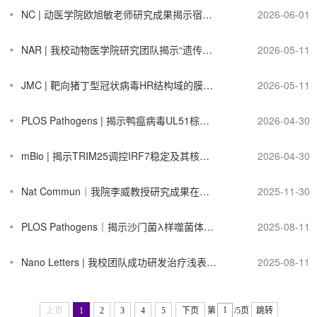
NC | 动医学院欧旭敏老师研究成果揭示宿主tRNA组在干扰素应答和病毒感染中的二重性
2026-06-01
NAR | 我校动物医学院研究团队揭示“遗传密码摆动识别”的分子基础
2026-05-11
JMC | 靶向猪丁型冠状病毒HR结构域的膜融合抑制肽及其抗病毒活性
2026-05-11
PLOS Pathogens | 揭示鸭瘟病毒UL51棕榈酰化修饰促进病毒复制与致病的机制
2026-04-30
mBio | 揭示TRIM25调控IRF7稳定及其核转位促进抗病毒天然免疫机制
2026-04-30
Nat Commun｜我院李威教授研究成果在《Nature Communications》发表
2025-11-30
PLOS Pathogens｜揭示沙门菌λ样噬菌体Gifsy-1的双重受体靶向机制
2025-08-11
Nano Letters | 我校团队成功研发治疗浅表创伤及骨骼肌炎症的给药递送系统
2025-08-11
上页
1
2
3
4
5
下页
第
/5页
跳转