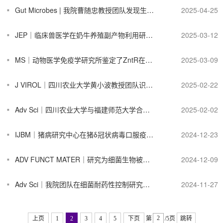
Gut Microbes | 我院曹随忠教授团队发现生酮饮食加剧肝脏代谢紊乱的关键机制
2025-04-25
JEP｜临床兽医学在奶牛养殖副产物利用研究方面再次取得新进展
2025-03-12
MS｜动物医学免疫学研究所鉴定了ZntR在鸭疫里氏杆菌锌稳态中的关键作用
2025-03-09
J VIROL｜四川农业大学黄小波教授团队识别 PDCoV S1 蛋白保守构象表位的新型中和抗体及其对仔猪的疗效
2025-02-22
Adv Sci｜四川农业大学与福建师范大学合作解析了一种新型血红素载体蛋白的结构及其作用机制
2025-02-02
IJBM｜猪病研究中心在猪δ冠状病毒口服疫苗方面开展了创新研究
2024-12-23
ADV FUNCT MATER｜研究为细菌生物被膜感染治疗提供新策略
2024-12-09
Adv Sci｜我院团队在细菌耐药性控制研究上再获重要进展
2024-11-27
上页
1
2
3
4
5
下页
第
/5页
跳转