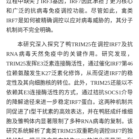
过程中缺失了IRF3基因，IRF7因此承担了更为核心
和广泛的抗病毒免疫调控功能。尽管如此，禽类
IRF7是如何被精确调控以应对病毒威胁的，其分子
机制尚不完全明确。
本研究深入探究了鸭TRIM25在调控IRF7及抗
RNA病毒天然免疫中的关键作用。研究发现，
TRIM25发挥E3泛素连接酶活性，通过催化IRF7第46
位赖氨酸发生K27泛素化修饰，从而促进IRF7的稳
定性及其向细胞核的转位。此外，TRIM25还能以不
依赖其E3连接酶活性的方式，通过拮抗SOCS1介导
的降解途径来进一步稳定IRF7蛋白。这两种机制共
同促进了I型干扰素的高效表达，并在鸭胚成纤维细
胞及雏鸭体内显著限制了多种RNA病毒的复制。该
研究系统解析了禽类TRIM25双重靶向调控IRF7的独