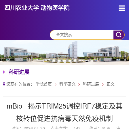
四川农业大学 动物医学院
科研进展
您现在的位置：
学院首页
科学研究
科研进展
正文
mBio | 揭示TRIM25调控IRF7稳定及其
核转位促进抗病毒天然免疫机制
时间：2026-04-30
点击次数：
143
作者：吴 震
审