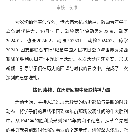
审核：侯维
为深切缅怀革命先烈，传承伟大抗战精神，激励青年学子
肩负时代使命，10月10日，动物医学院动医202206、动医
202401、动医202402、动医202501、动检202402、药学
202401团支部联合举行“纪念中国人民抗日战争暨世界反法西
斯战争胜利80周年”主题班团活动。本次活动内容充实、形式
新颖，引导学子们在历史的回望与时代的召唤中，完成了一次
深刻的思想洗礼。
铭记
·赓续：在历史回望中汲取精神力量
活动伊始，主持人通过展示珍贵的历史影像与最新的时政
动态，将学子
们的思绪带回到
80年前那场波澜壮阔的伟大胜利
中。从1945年的胜利荣光到2025年的和平纪念，从革命先烈
的英勇献身到新时代强军事业的坚定步伐，讲解深入浅出，激