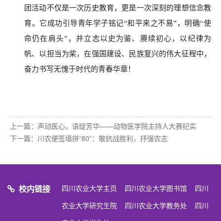
团活动不仅是一次历史教育，更是一次深刻的理想信念教
育。它成功引导青年学子铭记
“和平来之不易”，明确“使
命仍在肩头”，并立志以史为鉴、赓续初心，以纪律为
帆、以担当为桨，在强国建设、民族复兴的伟大征程中，
奋力书写无愧于时代的青春华章！
上一篇：
声动医心，语绽芳华——动物医学院主持人大赛纪实
下一篇：
川农便签墙拼“80”：敬抗战胜利，抒强农志
校内链接
四川农业大学主页
四川农业大学图书馆
四川
农业大学研究生院
四川农业大学教务处
四川