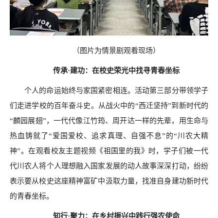
（图片为情景剧观看现场）
传承
·建功：在校史荣光中找寻青春坐标
个人的命运始终与家国紧密相连。活动第三部分带领学子
们走进学校的百年奋斗史。从战火中的
“西迁坚持”到新时代的
“麟园展翅”，一代代像江竹筠、周开达一样的先辈，用生命与
热血铸就了“爱国爱校、追求真理、自强不息”的“川农大精
神”。在观看校友主题视频《祖国里的我》时，学子们被一代
代川农人将个人理想融入国家发展的动人故事深深打动，纷纷
表示要从校史这座精神富矿中汲取力量，找准自身建功新时代
的青春坐标。
知行
·聚力：在乡村振兴中践行强农使命