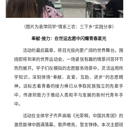
（图片为袁萍同学
“情系三农：三下乡”实践分享）
奉献
·接力：在世运志愿中闪耀青春星光
活动的最后篇章，将目光投向更广阔的世界舞台。围
绕即将到来的世界运动会，一场紧张有趣的情景问答环节
热烈展开。学子
们在模拟的志愿服务场景中，灵活运用所
学知识，深刻体悟
“奉献、友爱、互助、进步”的志愿精
神。这标志着青春的接力棒已从争取民族独立的先辈手
中，传递到致力于推动人类和平与发展的新时代青年手
中。
活动在全体学子
齐声高唱《光荣啊，中国共青团》的
激昂旋律中圆满落幕。歌声嘹亮，誓言铮铮。本次主题班