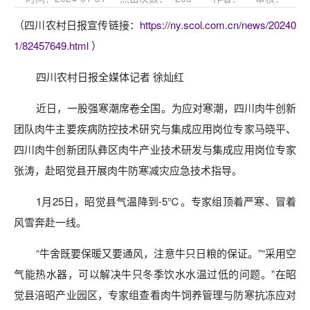
（四川农村日报宣传链接：
https://ny.scol.com.cn/news/20240
1/82457649.html
）
四川农村日报全媒体记者 徐灿红
近日，一股强寒潮席卷全国。为应对寒潮，四川肉牛创新
团队肉牛主要疾病防控技术研究与集成应用岗位专家马晓平、
四川肉牛创新团队彝区肉牛产业技术研发与集成应用岗位专家
张涛，赴昭觉县开展肉牛防寒减灾应急技术指导。
1月25日，昭觉县气温降到-5℃。专家组顶着严寒、冒着
风雪奔赴一线。
“牛舍既要保暖又要通风，注意牛只日粮的保证。”“采用空
气能热水器，可以解决牛只冬季饮水水温过低的问题。”在昭
觉县涪昭产业园区，专家组查看肉牛饲养管理与防寒抗冻应对