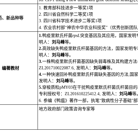
1.
教育部科技进步一等奖
1
项
2.
四川省自然科学二等奖
1
项
药、新品种等
3.
四川省科学技术进步二等奖
1
项
4.
农业农村部
“
神农中华农业科技奖
”
（优秀创新团队
1.
鸭疫里默氏杆菌
rpsL
突变基因及其应用，国家发明
明人：
刘马峰
等。
2.
高效缺失鸭疫里默氏杆菌基因的方法，国家发明专
明人：
刘马峰
等。
3.
一株鸭疫里默氏杆菌基因缺失弱毒株及其构建方法
ZL201710022087.6
,
发明人：
刘马峰
等。
、编著教材
4.
一种快速回补鸭疫里默氏杆菌缺失基因的方法
,
国
发明人：
刘马峰
等。
5.
穿梭质粒
pMY03
在干扰鸭疫里默氏杆菌氏杆菌目的
专利授权号：
ZL201610225412.4
,
发明人：
刘马峰
等
6.
参编《鸭瘟》著作一部，执笔
“
致病性分子基础
”
部
地方政府部门政策咨询专家等