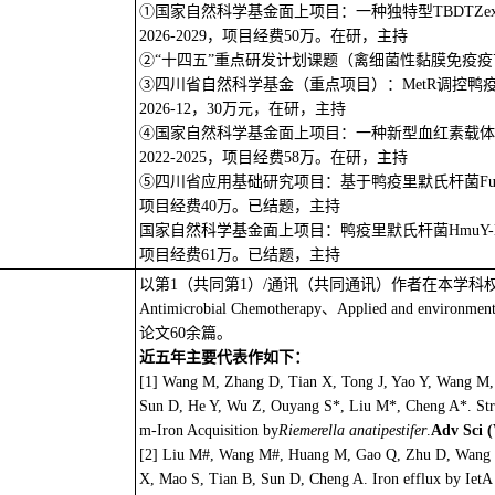
①国家自然科学基金面上项目：一种独特型TBDTZex
2026-2029，项目经费50万。在研，主持
②“十四五”重点研发计划课题（禽细菌性黏膜免疫疫苗创制）
③四川省自然科学基金（重点项目）：MetR调控鸭疫
2026-12，30万元，在研，主持
④国家自然科学基金面上项目：一种新型血红素载体蛋白
）
2022-2025，项目经费58万。在研，主持
⑤四川省应用基础研究项目：基于鸭疫里默氏杆菌Fur
项目经费40万。已结题，主持
国家自然科学基金面上项目：鸭疫里默氏杆菌HmuY-like
项目经费61万。已结题，主持
以第1（共同第1）/通讯（共同通讯）作者在本学科权威刊物如Advan
Antimicrobial Chemotherapy、Applied and environ
论文60余篇。
近五年主要代表作如下：
[1] Wang M, Zhang D, Tian X, Tong J, Yao Y, Wang M, 
Sun D, He Y, Wu Z, Ouyang S*, Liu M*, Cheng A*. Str
m-Iron Acquisition by
Riemerella anatipestifer
.
Adv Sci 
[2] Liu M#, Wang M#, Huang M, Gao Q, Zhu D, Wang M
X, Mao S, Tian B, Sun D, Cheng A. Iron efflux by IetA e