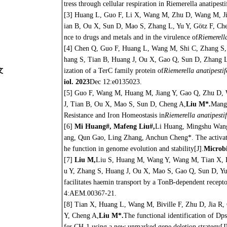
tress through cellular respiration in Riemerella anatipesti
[3] Huang L, Guo F, Li X, Wang M, Zhu D, Wang M, Ji
ian B, Ou X, Sun D, Mao S, Zhang L, Yu Y, Götz F, Chen
nce to drugs and metals and in the virulence of
Riemerella
[4] Chen Q, Guo F, Huang L, Wang M, Shi C, Zhang S,
、
hang S, Tian B, Huang J, Ou X, Gao Q, Sun D, Zhang L,
文
ization of a TerC family protein of
Riemerella anatipestif
iol. 2023
Dec 12:e0135023.
[5] Guo F, Wang M, Huang M, Jiang Y, Gao Q, Zhu D, 
J, Tian B, Ou X, Mao S, Sun D, Cheng A,
Liu M*.
Manga
Resistance and Iron Homeostasis in
Riemerella anatipestif
[6]
Mi Huang#, Mafeng Liu#,
Li Huang, Mingshu Wang
ang, Qun Gao, Ling Zhang, Anchun Cheng*. The activation
he function in genome evolution and stability[J].
Microbi
[7]
Liu M,
Liu S, Huang M, Wang Y, Wang M, Tian X, 
u Y, Zhang S, Huang J, Ou X, Mao S, Gao Q, Sun D, Yu
facilitates haemin transport by a TonB-dependent receptor
4:AEM.00367-21.
[8] Tian X, Huang L, Wang M, Biville F, Zhu D, Jia R
Y, Cheng A,
Liu M*.
The functional identification of Dps 
fer CH-1 using a new unmarked gene deletion strategy[J]