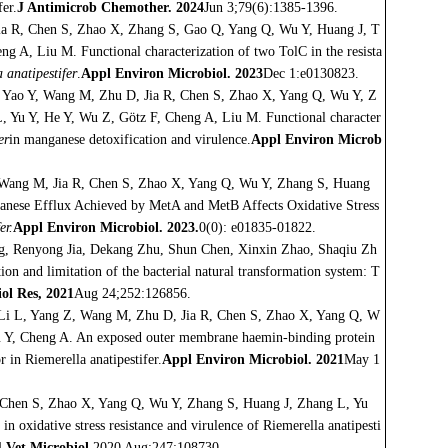
fer.
J Antimicrob Chemother. 2024
Jun 3;79(6):1385-1396.
a R, Chen S, Zhao X, Zhang S, Gao Q, Yang Q, Wu Y, Huang J, T
g A, Liu M. Functional characterization of two TolC in the resista
 anatipestifer
.
Appl Environ Microbiol. 2023
Dec 1:e0130823.
 Yao Y, Wang M, Zhu D, Jia R, Chen S, Zhao X, Yang Q, Wu Y, Z
 Yu Y, He Y, Wu Z, Götz F, Cheng A, Liu M. Functional character
er
in manganese detoxification and virulence.
Appl Environ Microb
Wang M, Jia R, Chen S, Zhao X, Yang Q, Wu Y, Zhang S, Huang
nese Efflux Achieved by MetA and MetB Affects Oxidative Stress
er.
Appl Environ Microbiol. 2023.
0(0): e01835-01822.
, Renyong Jia, Dekang Zhu, Shun Chen, Xinxin Zhao, Shaqiu Zh
 and limitation of the bacterial natural transformation system: T
ol Res, 2021
Aug 24;252:126856.
Li L, Yang Z, Wang M, Zhu D, Jia R, Chen S, Zhao X, Yang Q, W
 Y, Cheng A. An exposed outer membrane haemin-binding protein
 in Riemerella anatipestifer.
Appl Environ Microbiol. 2021
May 1
, Chen S, Zhao X, Yang Q, Wu Y, Zhang S, Huang J, Zhang L, Yu
in oxidative stress resistance and virulence of Riemerella anatipesti
.
Vet Microbiol.
2020 Aug;247:108730.