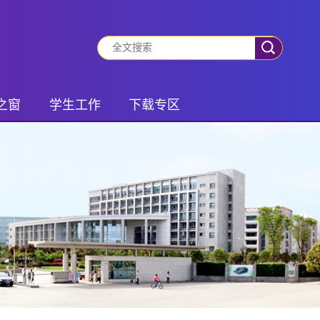
之窗
学生工作
下载专区
动态
有事你就说
学生专区
振兴
班团风采
老师专区
风采
社会实践
锋队
学生管理
之家
研究生活动