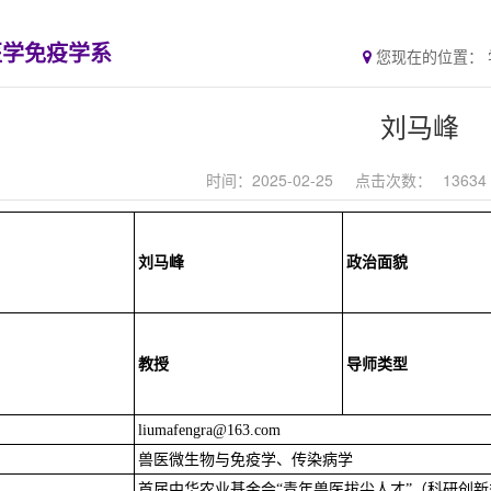
医学免疫学系
您现在的位置：
刘马峰
时间：2025-02-25
点击次数：
13634
刘马峰
政治面貌
教授
导师类型
liumafengra@163.com
兽医微生物与免疫学、传染病学
首届中华农业基金会“青年兽医拔尖人才”（科研创新