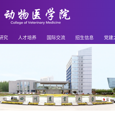
研究
人才培养
国际交流
招生信息
党建
平台
继续教育
国际交流概况
继续教育招生
党务
进展
本科生
国际交流项目
本科生招生
乡村
奖励
研究生
国际交流活动
研究生招生
支部
果奖励
博士后
留学生奖学金
博士后招生
青年先
药证书
外籍教师
教工