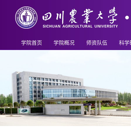
学院首页
学院概况
师资队伍
科学
学院简介
教师名录
科研
现任领导
首席科学家（客座）
科研
机构设置
教授
科技
学院制度
副教授
教学成
讲师及其他
新兽
行政管理
重要人才计划