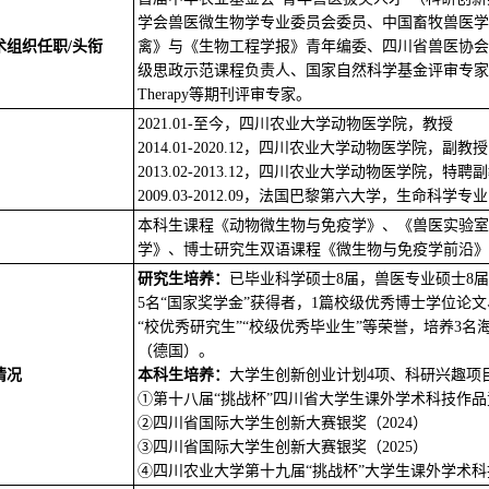
学会兽医微生物学专业委员会委员、中国畜牧兽医学
术组织任职/头衔
禽》与《生物工程学报》青年编委、四川省兽医协会
级思政示范课程负责人、国家自然科学基金评审专家、波兰国家
Therapy等期刊评审专家。
2021.01-至今，四川农业大学动物医学院，教授
2014.01-2020.12，四川农业大学动物医学院，副教授
2013.02-2013.12，四川农业大学动物医学院，特聘
2009.03-2012.09，法国巴黎第六大学，生命科学专
本科生课程《动物微生物与免疫学》、《兽医实验室
学》、博士研究生双语课程《微生物与免疫学前沿》
研究生培养：
已毕业科学硕士8届，兽医专业硕士8届
5名“国家奖学金”获得者，1篇校级优秀博士学位论
“校优秀研究生”“校级优秀毕业生”等荣誉，培养3
（德国）。
情况
本科生培养：
大学生创新创业计划4项、科研兴趣项
①第十八届“挑战杯”四川省大学生课外学术科技作品竞
②四川省国际大学生创新大赛银奖（2024）
③四川省国际大学生创新大赛银奖（2025）
④四川农业大学第十九届“挑战杯”大学生课外学术科技