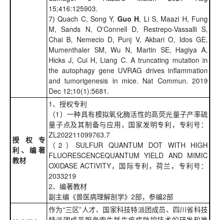
15;416:125903.
7) Quach C, Song Y,
Guo H
, Li S, Maazi H, Fung
M, Sands N, O'Connell D, Restrepo-Vassalli S,
Chai B, Nemecio D, Punj V, Akbari O, Idos GE,
Mumenthaler SM, Wu N, Martin SE, Hagiya A,
Hicks J, Cui H, Liang C. A truncating mutation in
the autophagy gene UVRAG drives inflammation
and tumorigenesis in mice. Nat Commun. 2019
Dec 12;10(1):5681.
1、授权专利
（1）一种具有模拟氧化酶活性的高荧光量子产率硫
量子点及其制备与应用，国家发明专利，专利号：
ZL202211099763.7
授权专
（2）SULFUR QUANTUM DOT WITH HIGH
利、编著
FLUORESCENCEQUANTUM YIELD AND MIMIC
教材
OXIDASE ACTIVITY，国际专利，荷兰，专利号：
2033219
2、编著教材
副主编《兽医病理解剖学》2部，参编2部
作为“三区”人才、国家科技特派团成员、四川省科技
特派团成员服务肉牛牦牛疾病防控技术的研发和推