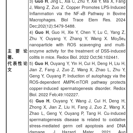
3)
Guo H
, Jing L, Xia C, Zhu Y, Xie Y, Ma X, Fang
J, Wang Z, Zuo Z. Copper Promotes LPS-Induced
Inflammation via the NF-кB Pathway in Bovine
Macrophages. Biol Trace Elem Res. 2024
Dec;202(12):5479-5488.
4)
Guo H
, Guo H, Xie Y, Chen Y, Lu C, Yang Z,
Zhu Y, Ouyang Y, Zhang Y, Wang X. Mo
Se
3
4
nanoparticle with ROS scavenging and multi-
主要论
enzyme activity for the treatment of DSS-induced
著、
colitis in mice. Redox Biol. 2022 Oct;56:102441.
代表性论
5)
Guo H
, Ouyang Y, Yin H, Cui H, Deng H, Liu H,
文
Jian Z, Fang J, Zuo Z, Wang X, Zhao L, Zhu Y,
Geng Y, Ouyang P. Induction of autophagy via the
ROS-dependent AMPK-mTOR pathway protects
copper-induced spermatogenesis disorder. Redox
Biol. 2022 Feb;49:102227.
6)
Guo H
, Ouyang Y, Wang J, Cui H, Deng H,
Zhong X, Jian Z, Liu H, Fang J, Zuo Z, Wang X,
Zhao L, Geng Y, Ouyang P, Tang H. Cu-induced
spermatogenesis disease is related to oxidative
stress-mediated germ cell apoptosis and DNA
damage. J Hazard Mater. 2021 Aug