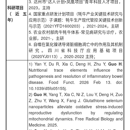
3. 达州市“达人计划•凤凰项目”青年科技人才项目，
科研项目
2023，主持
（近五
4. 国家重点研发计划项目（牦牛产业关键技术研究与
年）
应用示范）子课题：牦牛生产现代管控关键技术创新
与示范（2021YFD1600203），2021-2024，主研
5. 农业农村部肉牛牦牛体系-常见病研究与诊疗，农
业部，2021-，主研
6. 自噬在氯化镍诱导肾脏细胞凋亡中的作用及其机制
研究。四川省科技厅应用基础项目
（2020YJ0113），2020-2022 主持；
1) Yan Y, Du R, Xia C, Deng H, Zhu Y,
Guo H
.
Nutritional trace elements influence the
pathogenesis and resolution of inflammatory bowel
disease. Food Funct. 2026 Feb 13. doi:
10.1039/d5fo05155j.
2)
Guo H
, Yang T, Xia C, Ni Z, Lou Y, Deng H, Zuo
Z, Zhu Y, Wang X, Fang J. Glutathione selenium
nanoparticles alleviate oxidative stress-induced
reproductive dysfunction by regulating
mitochondrial dynamics. Free Radical Biology and
Medicine. 2025.