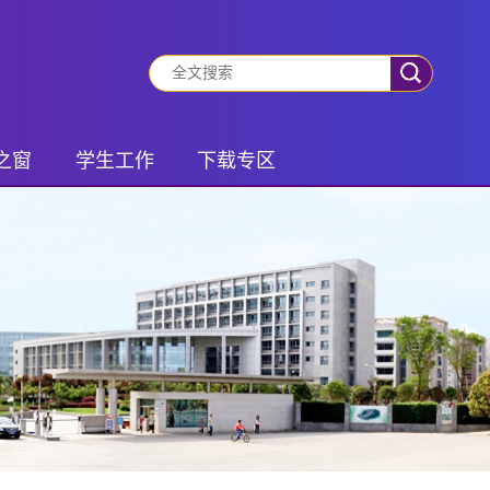
之窗
学生工作
下载专区
动态
有事你就说
学生专区
振兴
班团风采
老师专区
风采
社会实践
锋队
学生管理
之家
研究生活动