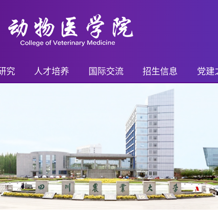
研究
人才培养
国际交流
招生信息
党建
平台
继续教育
国际交流概况
继续教育招生
党务
进展
本科生
国际交流项目
本科生招生
乡村
奖励
研究生
国际交流活动
研究生招生
支部
果奖励
博士后
留学生奖学金
博士后招生
青年先
药证书
外籍教师
教工