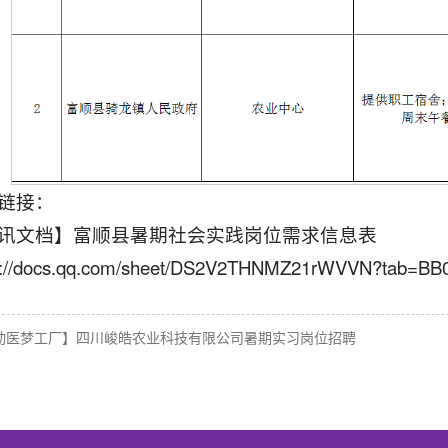
链接：
讯文档】富顺县暑期社会实践岗位需求信息表
s://docs.qq.com/sheet/DS2V2THNMZ21rWVVN?tab=BB
动医梦工厂】四川峻皓农业科技有限公司暑期实习岗位招聘