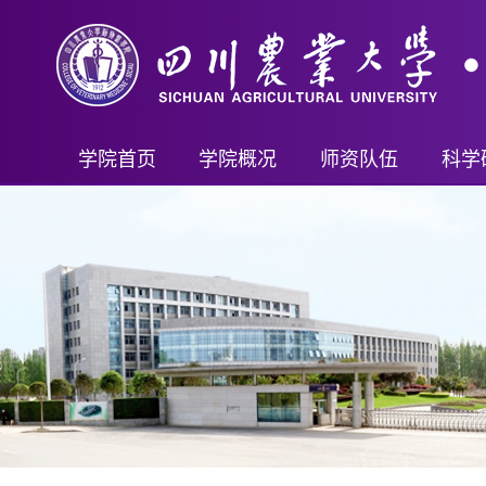
学院首页
学院概况
师资队伍
科学
学院简介
教师名录
科研
现任领导
首席科学家（客座）
科研
机构设置
教授
科技
学院制度
副教授
教学成
讲师及其他
新兽
行政管理
重要人才计划