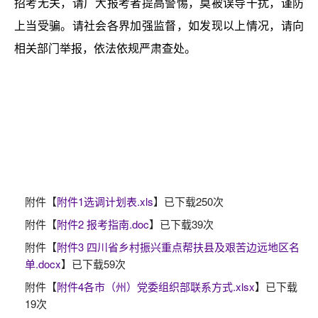
招考无关，请广大报考者提高警惕，莫被误导干扰，谨防
上当受骗。请社会各界加强监督，如发现以上情况，请向
相关部门举报，依法依规严肃查处。
附件【
附件1选调计划表.xls
】已下载
250
次
附件【
附件2 报考指南.doc
】已下载
39
次
附件【
附件3 四川省乡村振兴重点帮扶县及艰苦边远地区名
单.docx
】已下载
59
次
附件【
附件4各市（州）党委组织部联系方式.xlsx
】已下载
19
次