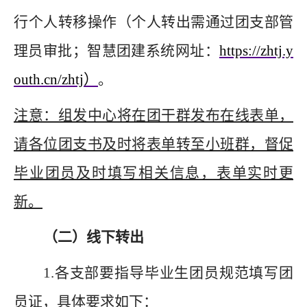
行个人转移操作（个人转出需通过团支部管
理员
审批；
智慧团建系统网址：
https://zhtj.y
outh.cn/zhtj）
。
注意：组发中心将在团干群发布在线表单，
请各位团支书及时将表单转至小班群，督促
毕业团员及时填写相关信息，表单实时更
新
。
（
二
）
线下转出
1.
各
支部
要指导毕业生团员规范填写团
员证，具体要求如下：