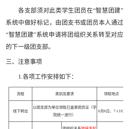
各支部须对此类学生团员在
“智慧团建”
系统中做好标记，由团支书或团员本人通过
“智慧团建”系统申请将团组织关系
转至对应
的下一级团支部。
三、
注意事项
1.
各项工作安排如下：
流程
类别及要求
领取地点
以团支部为单位
领取已盖章
团员
证
（学
线下转出
6月8日，
7-110
2
院
统一进行）
团组织关系
转接发起