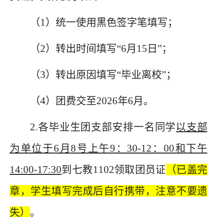
（
1
）
统一使用黑色签字笔填写；
（
2
）
转出时间填写
“6月15日”；
（
3
）
转出原因填写
“毕业离校”；
（
4
）
团费交至
2026年6月。
2.各
毕业生团
支部安排一名同学
以
支部
为单位于
6月
8
号上午
9：30-12：00和下午
14:00-17:30
到
七教
110
2领取团员证
（已盖完
章，学生填写完成后自行携带，注意不要遗
失）
。