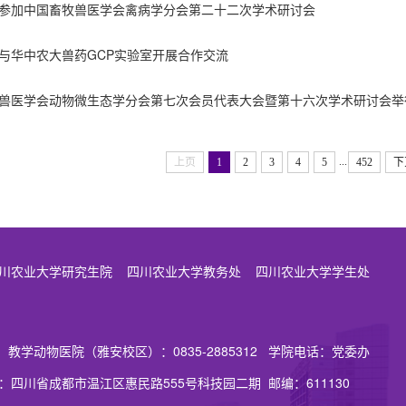
参加中国畜牧兽医学会禽病学分会第二十二次学术研讨会
与华中农大兽药GCP实验室开展合作交流
兽医学会动物微生态学分会第七次会员代表大会暨第十六次学术研讨会举
...
上页
1
2
3
4
5
452
下
川农业大学研究生院
四川农业大学教务处
四川农业大学学生处
2 教学动物医院（雅安校区）：0835-2885312 学院电话：党委办
162 地址：四川省成都市温江区惠民路555号科技园二期 邮编：611130