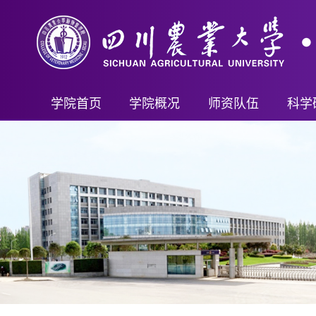
学院首页
学院概况
师资队伍
科学
学院简介
教师名录
科研
现任领导
首席科学家（客座）
科研
机构设置
教授
科技
学院制度
副教授
教学成
讲师及其他
新兽
行政管理
重要人才计划