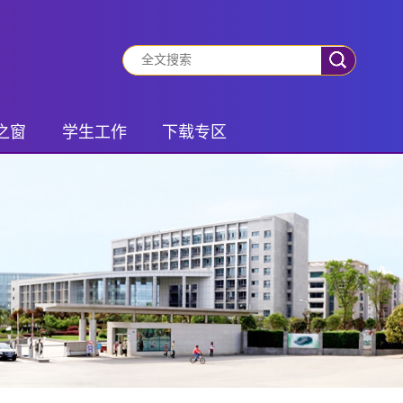
之窗
学生工作
下载专区
动态
有事你就说
学生专区
振兴
班团风采
老师专区
风采
社会实践
锋队
学生管理
之家
研究生活动