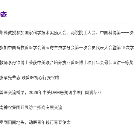
动态
陈舜教授参加国家科学技术奖励大会、两院院士大会、中国科协第十一次
参加中国畜牧兽医学会兽医寄生虫学分会第十次会员代表大会暨第19次
教师李丹钦博士荣获中美联合培养执业兽医博士项目年会最佳演讲一等奖
脉承先辈志 践兽医初心行强农路
兽医交流桥梁，2026年中美DVM暑期访学项目圆满结业
南神农集团开展访企拓岗专项交流
室到田间地头，动医青年践行青春使命