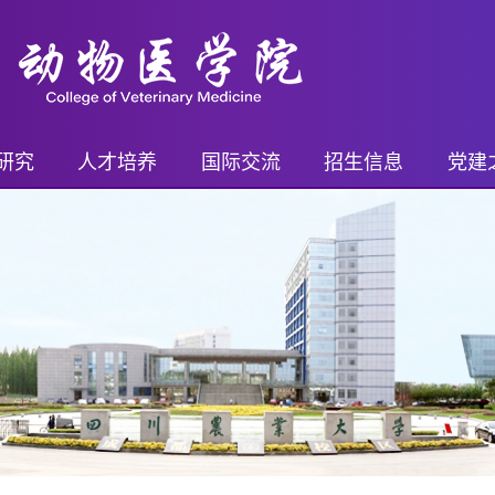
研究
人才培养
国际交流
招生信息
党建
平台
继续教育
国际交流概况
继续教育招生
党务
进展
本科生
国际交流项目
本科生招生
乡村
奖励
研究生
国际交流活动
研究生招生
支部
果奖励
博士后
留学生奖学金
博士后招生
青年先
药证书
外籍教师
教工