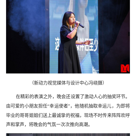
（
新动力视觉媒体与设计中心
冯峣
摄
）
在精彩的表演之外，晚会还设置了激动人心的抽奖环节。
他
随机抽取幸运儿，为即将
由可爱的小朋友担任
“幸运使者”，
毕业的
哥哥姐姐们
送上
最
诚挚的祝福，现场不时传来阵阵欢呼
声和掌声，将晚会的气氛一次次推向高潮。