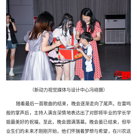
（
新动力视觉媒体与设计中心
冯峣
摄
）
随着最后一首歌曲的结束，晚会逐渐走向了尾声。在雷鸣
般的掌声后，主持人满含深情地表达出了对即将毕业的学长学
姐最美好的祝福
，
至此，晚会圆满落幕。
晚会虽已
结束
，但毕
业生们的未来才刚刚开始，他们怀揣着梦想与希望，在川农这