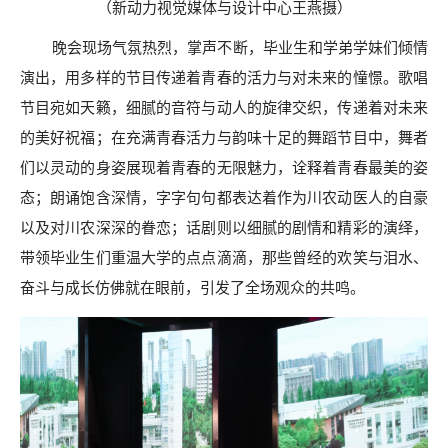
（
新动力视觉媒体与设计中心
王燕
摄
）
晚会现场气氛热烈，
掌声不断，
毕业生和学弟学妹们倾情
演出，用
多样的节目
传递着青春的活力与对未来的憧憬。歌唱
节目宛如天籁，细腻的音符与动人的旋律交织，传递着对未来
的美好祝福；
在充满
青春活力与韵味十足的舞蹈
节目中
，舞者
们以灵动的身姿展现着青春的无限魅力，诠释着青春最美的姿
态；朗诵饱含深情，字字句句都表达着作为川农动医人的自豪
以及对川农深深的眷恋；话剧则以细腻的剧情和精彩的演绎，
带领毕业生们重温大学的点点滴滴，那些曾经的欢笑与泪水、
奋斗与成长仿佛就在眼前，引发了全场观众的共鸣。