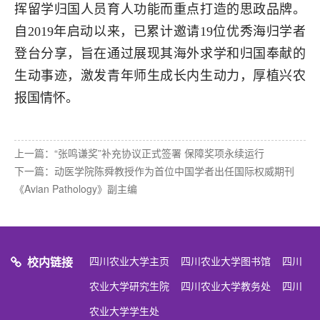
挥留学归国人员育人功能而重点打造的思政品牌。
自2019年启动以来，已累计邀请19位优秀海归学者
登台分享，旨在通过展现其海外求学和归国奉献的
生动事迹，激发青年师生成长内生动力，厚植兴农
报国情怀。
上一篇：
“张鸣谦奖”补充协议正式签署 保障奖项永续运行
下一篇：
动医学院陈舜教授作为首位中国学者出任国际权威期刊
《Avian Pathology》副主编
校内链接
四川农业大学主页
四川农业大学图书馆
四川
农业大学研究生院
四川农业大学教务处
四川
农业大学学生处