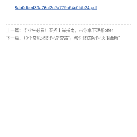
8ab0dbe433a76cf2c2a779a54c0fdb24.pdf
上一篇：
毕业生必看！春招上岸指南，带你拿下理想offer
下一篇：
10个常见求职诈骗“套路”，帮你修炼防诈“火眼金睛”