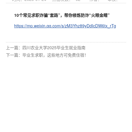
10个常见求职诈骗“套路”，帮你修炼防诈“火眼金睛”
https://mp.weixin.qq.com/s/zM3Yhz89yDdIcDW6tx_rTg
上一篇：
四川农业大学2025毕业生就业指南
下一篇：
毕业生求职，这些地方可免费住宿！