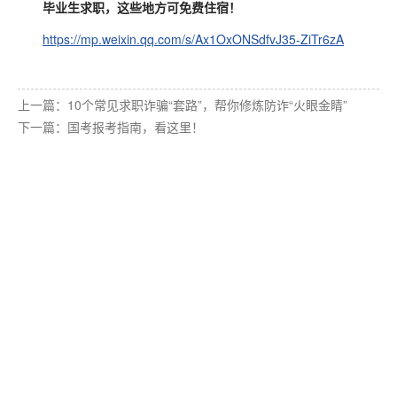
毕业生求职，这些地方可免费住宿！
https://mp.weixin.qq.com/s/Ax1OxONSdfvJ35-ZiTr6zA
上一篇：
10个常见求职诈骗“套路”，帮你修炼防诈“火眼金睛”
下一篇：
国考报考指南，看这里！