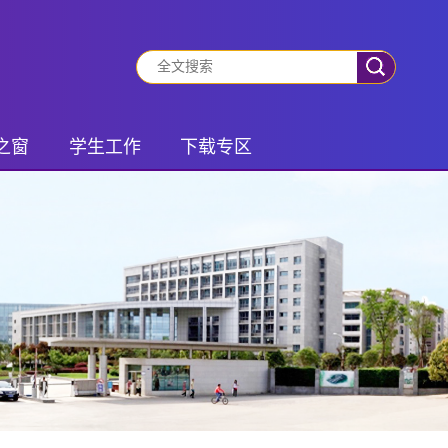
之窗
学生工作
下载专区
动态
有事你就说
学生专区
振兴
班团风采
老师专区
风采
社会实践
锋队
学生管理
之家
研究生活动