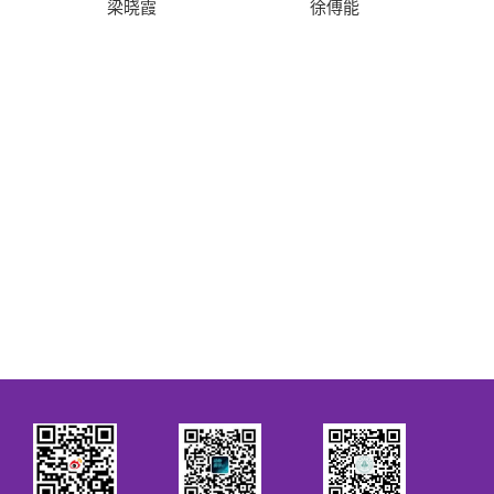
梁晓霞
徐傅能