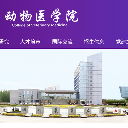
研究
人才培养
国际交流
招生信息
党建
平台
继续教育
国际交流概况
继续教育招生
党务
进展
本科生
国际交流项目
本科生招生
乡村
奖励
研究生
国际交流活动
研究生招生
支部
果奖励
博士后
留学生奖学金
博士后招生
青年先
药证书
外籍教师
教工