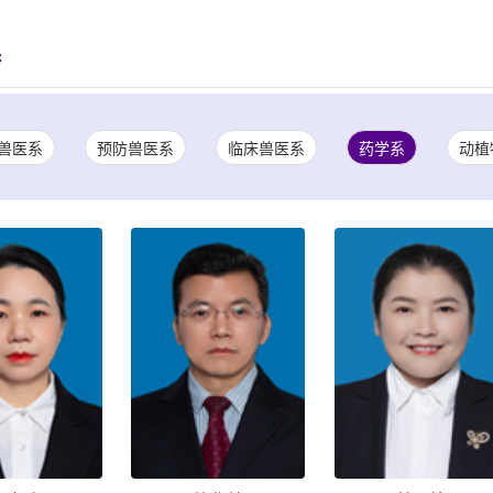
系
兽医系
预防兽医系
临床兽医系
药学系
动植