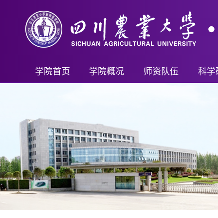
学院首页
学院概况
师资队伍
科学
学院简介
教师名录
科研
现任领导
首席科学家（客座）
科研
机构设置
教授
科技
学院制度
副教授
教学成
讲师及其他
新兽
行政管理
重要人才计划