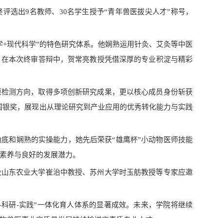
终评选出
9名教师、30名学生授予“青年兽医拔尖人才”称号，
学+现代科学”的特色研究体系。他娴熟运用针灸、艾灸等中医
。在本次终审答辩中，贺常亮教授凭借深厚的专业积淀与精彩
原检测方向，取得多项创新研究成果，更以核心成员身份斩获
全国银奖，展现出从理论研究到产业应用的优秀转化能力与实践
功底和娴熟的实操能力，她先后荣获
“雄鹰杯”小动物医师技能
素养与良好的发展潜力。
及山东农业大学崔治中教授、苏州大学时玉舫教授等专家应邀
学-科研-实践”一体化育人体系的显著成效。未来，学院将继续