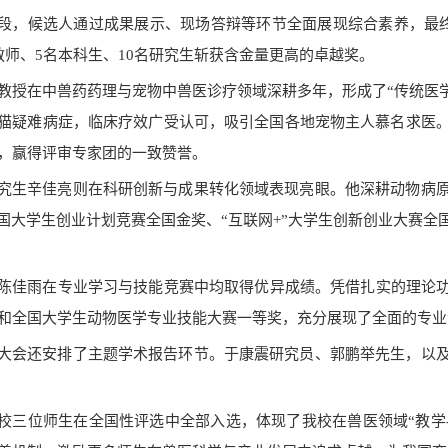
段，候选人通过成果展示、现场答辩等环节全面展现综合素养，最
教师、5名本科生、10名研究生斩获含金量更高的卓越奖。
教授在中兽药药理与宠物中兽医诊疗领域深耕多年，形成了
“传统医
猫疑难病症，临床疗效广受认可，吸引全国各地宠物主人慕名求医
，赢得评审专家团的一致赞誉。
究生辛佳亮则在科研创新与成果转化领域表现亮眼。他深耕动物病
中国大学生创业计划竞赛全国金奖、“互联网+”大学生创新创业大赛
陈佳雨在专业学习与技能竞赛中均取得优异成绩。凭借扎实的理论
和全国大学生动物医学专业技能大赛一等奖，充分展现了全面的专业
大会还安排了主题学术报告环节。于康震研究员、郭鹏举先生，以
校三位师生在全国性评选中全部入选，体现了我校在兽医领域
“教