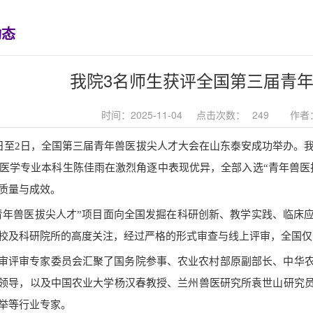
动态
我院3名师生获评全国第三届青
时间：2025-11-04
点击次数：
249
作者
1日至2日，全国第三届青年兽医拔尖人才大会在山东泰安成功举办。我
动物医学专业本科生陈佳雨在激烈角逐中表现优异，全部入选“青年兽
质量与成效。
青年兽医拔尖人才”项目面向全国发掘在科研创新、教学实践、临床
校及科研院所的高度关注，经过严格的形式审查与线上评审，全国仅15
审评审专家委员会汇聚了国务院参事、农业农村部原副部长、中华
领导，以及中国农业大学杨汉春教授、兰州兽医研究所袁世山研究
举等行业专家。