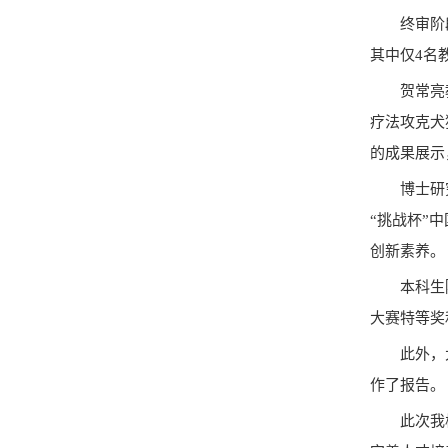
终审阶
其中仅4名
贺常亮
疗法攻克犬
的成果展示
博士研
“挑战杯”
创新素养。
本科生
大赛特等奖
此外，
作了报告。
此次我