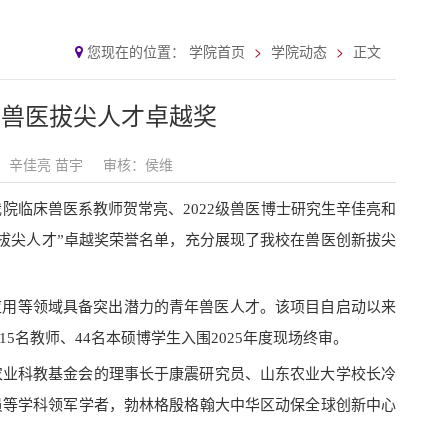
您现在的位置：
学院首页
学院动态
正文
年兽医拔尖人才卓越奖
：辛佳亮 苗宇
审核：侯维
院临床兽医系教师贺常亮、2022级兽医博士研究生辛佳亮和
医拔尖人才”卓越奖荣誉名单，充分展现了我校在兽医创新拔尖
应用等领域具备突出潜力的青年兽医人才。该项目自启动以来
名教师、44名本硕博学生入围2025年度现场终审。
农业科教基金会的理事长于康震研究员、山东农业大学校长冷
员等学科领军学者，勃林格殷格翰大中华区动保全球创新中心