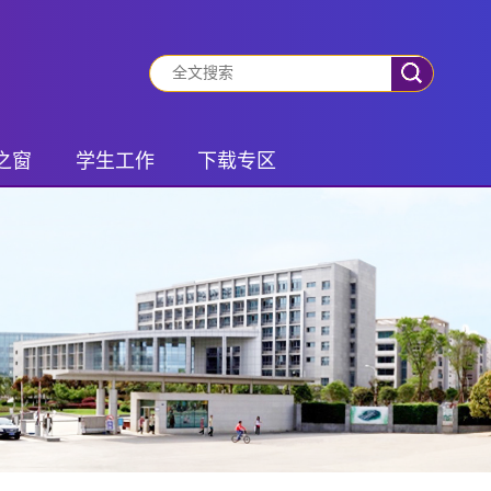
之窗
学生工作
下载专区
动态
有事你就说
学生专区
振兴
班团风采
老师专区
风采
社会实践
锋队
学生管理
之家
研究生活动