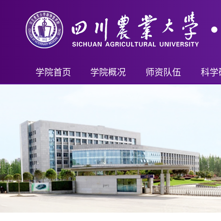
学院首页
学院概况
师资队伍
科学
学院简介
教师名录
科研
现任领导
首席科学家（客座）
科研
机构设置
教授
科技
学院制度
副教授
教学成
讲师及其他
新兽
行政管理
重要人才计划