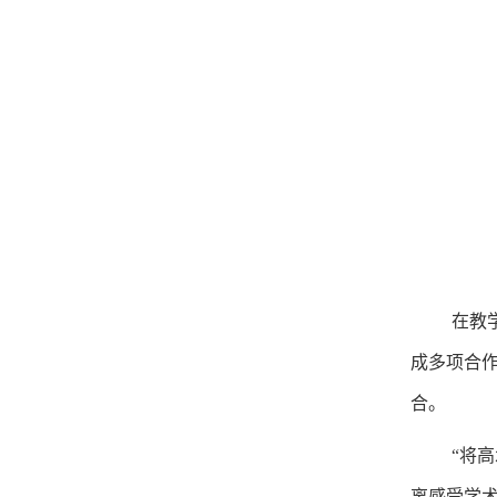
在教
成多项合作
合。
“将
离感受学