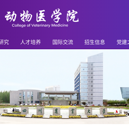
研究
人才培养
国际交流
招生信息
党建
平台
继续教育
国际交流概况
继续教育招生
党务
进展
本科生
国际交流项目
本科生招生
乡村
奖励
研究生
国际交流活动
研究生招生
支部
果奖励
博士后
留学生奖学金
博士后招生
青年先
药证书
外籍教师
教工