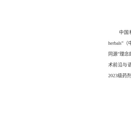
中国科学
herba
同源”理
术前沿与
2023级