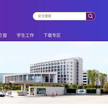
之窗
学生工作
下载专区
动态
有事你就说
学生专区
振兴
班团风采
老师专区
风采
社会实践
锋队
学生管理
之家
研究生活动