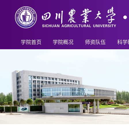
学院首页
学院概况
师资队伍
科学
学院简介
教师名录
科研
现任领导
首席科学家（客座）
科研
机构设置
教授
科技
学院制度
副教授
教学成
讲师及其他
新兽
行政管理
重要人才计划