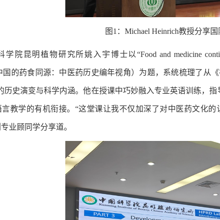
图1：Michael Heinrich教
院昆明植物研究所姚入宇博士以“Food and medicine continuum in Chin
ls”（中国的药食同源：中医药历史编年视角）为题，系统梳理了
念的历史演变与科学内涵。他在授课中巧妙融入专业英语训练，指
语言教学的有机衔接。“这堂课让我不仅加深了对中医药文化的
药剂专业顾同学分享道。