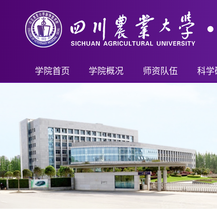
学院首页
学院概况
师资队伍
科学
学院简介
教师名录
科研
现任领导
首席科学家（客座）
科研
机构设置
教授
科技
学院制度
副教授
教学成
讲师及其他
新兽
行政管理
重要人才计划