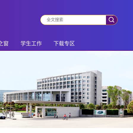
之窗
学生工作
下载专区
动态
有事你就说
学生专区
振兴
班团风采
老师专区
风采
社会实践
锋队
学生管理
之家
研究生活动