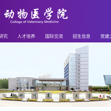
研究
人才培养
国际交流
招生信息
党建
平台
继续教育
国际交流概况
继续教育招生
党务
进展
本科生
国际交流项目
本科生招生
乡村
奖励
研究生
国际交流活动
研究生招生
支部
果奖励
博士后
留学生奖学金
博士后招生
青年先
药证书
外籍教师
教工